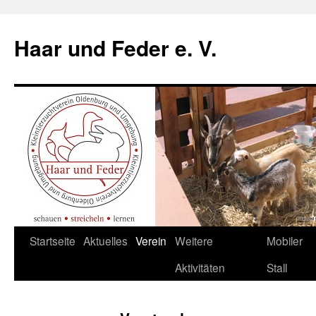
Haar und Feder e. V.
Zum
Startseite
Aktuelles
Verein
Weitere
Mobiler
Inhalt
Aktivitäten
Stall
springen