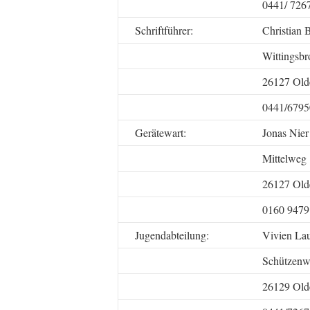
0441/ 726
Schriftführer:
Christian 
Wittingsbr
26127 Old
0441/6795
Gerätewart:
Jonas Nier
Mittelweg
26127 Old
0160 947
Jugendabteilung:
Vivien La
Schützenw
26129 Old