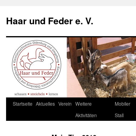
Haar und Feder e. V.
Zum
Startseite
Aktuelles
Verein
Weitere
Mobiler
Inhalt
Aktivitäten
Stall
springen