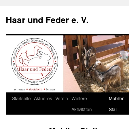
Haar und Feder e. V.
Zum
Startseite
Aktuelles
Verein
Weitere
Mobiler
Inhalt
Aktivitäten
Stall
springen